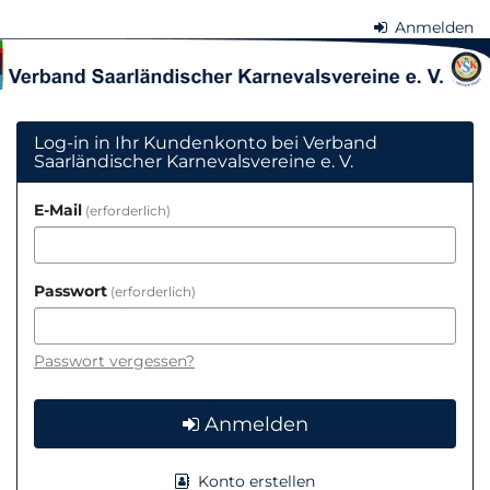
Zum
Anmelden
Haupt-
Verband
Inhalt
springen
Saarländischer
Karnevalsvereine
Log-in in Ihr Kundenkonto bei Verband
Saarländischer Karnevalsvereine e. V.
e.
E-Mail
erforderlich
V.
Passwort
erforderlich
Passwort vergessen?
Anmelden
Konto erstellen