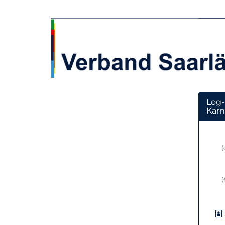
Zum
Haupt-
Verband
Inhalt
springen
Saarländischer
Karnevalsvereine
e.
V.
Log-
Karn