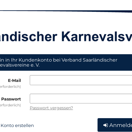
in in Ihr Kundenkonto bei Verband Saarländischer
evalsvereine e. V.
E-Mail
erforderlich
Passwort
erforderlich
Passwort vergessen?
Anmeld
Konto erstellen