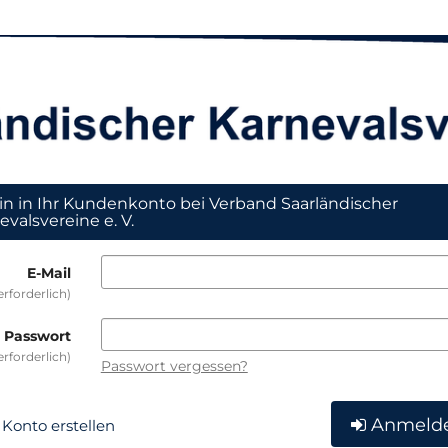
in in Ihr Kundenkonto bei Verband Saarländischer
evalsvereine e. V.
E-Mail
erforderlich
Passwort
erforderlich
Passwort vergessen?
Anmeld
Konto erstellen