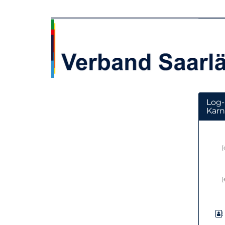
Zum
Haupt-
Verband
Inhalt
springen
Saarländischer
Karnevalsvereine
e.
V.
Log-
Karn